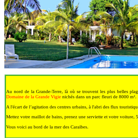
Au nord de
la Grande-Terre
, là où se trouvent les plus belles pl
Domaine de
la Grande Vigie
nichés dans un parc fleuri de 8000 m².
A l'écart de l’agitation des centres urbains, à l'abri des flux touristiq
Mettez votre
maillot de bains, prenez une serviette et votre voiture, 
Vous
voici au bord de la mer des Caraïbes.